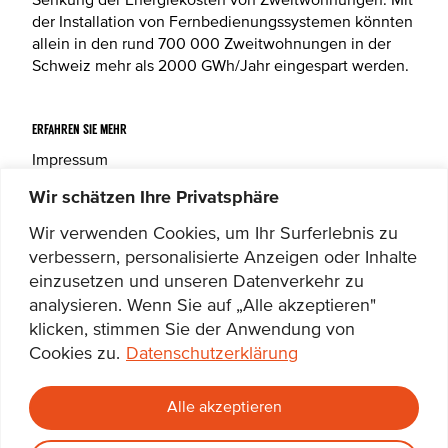
Senkung der Energiekosten von Zweitwohnungen. Mit
der Installation von Fernbedienungssystemen könnten
allein in den rund 700 000 Zweitwohnungen in der
Schweiz mehr als 2000 GWh/Jahr eingespart werden.
ERFAHREN SIE MEHR
Impressum
Datenschutzerklärung
Wir schätzen Ihre Privatsphäre
Wir verwenden Cookies, um Ihr Surferlebnis zu
FOLGEN SIE UNS
verbessern, personalisierte Anzeigen oder Inhalte
Facebook
einzusetzen und unseren Datenverkehr zu
Instagram
analysieren. Wenn Sie auf „Alle akzeptieren"
klicken, stimmen Sie der Anwendung von
Cookies zu.
Datenschutzerklärung
2026 © EnergieSchweiz
Alle akzeptieren