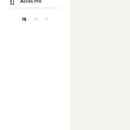
Accès Pro
FR
DE
IT