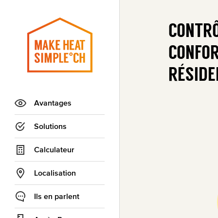
CONTRÔ
FRAPPE
CONTRÔ
FRAPPE
CONFOR
ÉCONOM
CONFOR
ÉCONOM
RÉSIDE
SUR VO
RÉSIDE
SUR VO
Avantages
Solutions
Calculateur
Localisation
Ils en parlent